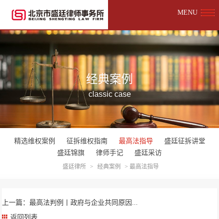
MENU
经典案例
classic case
精选维权案例
征拆维权指南
最高法指导
盛廷征拆讲堂
盛廷锦旗
律师手记
盛廷采访
盛廷律所
>
经典案例
>
最高法指导
上一篇：最高法判例丨政府与企业共同原因...
返回列表