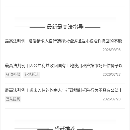
——— 最新最高法指导 ———
最高法判例 | 赔偿请求人自行选择求偿途径后未被准许撤回的不能
随意变更救济途径
2026/08/06
最高法判例丨因公共利益收回国有土地使用权应按市场评估价予以
补偿
征收补偿
征地拆迁
2026/07/27
最高法判例丨尚未入住的购房人与行政强制拆除行为不具有公法上
的利害关系
违法建筑
2026/07/23
——— 盛廷推荐 ———