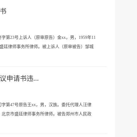
决书
第23号上诉人（原审原告）金xx，男，1959年11
市盛廷律师事务所律师。被上诉人（原审被告）邹城
人陈x，邹城市国土资源局工作人...
申请书违...
初字第47号原告王xx，男，汉族。委托代理人汪律
，北京市盛廷律师事务所律师。被告郑州市人民政
州市人民政府行政复议中心工作人员。...