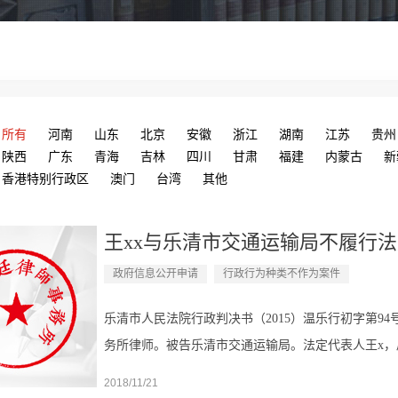
所有
河南
山东
北京
安徽
浙江
湖南
江苏
贵州
陕西
广东
青海
吉林
四川
甘肃
福建
内蒙古
新
香港特别行政区
澳门
台湾
其他
王xx与乐清市交通运输局不履行法定
政府信息公开申请
行政行为种类不作为案件
乐清市人民法院行政判决书（2015）温乐行初字第9
务所律师。被告乐清市交通运输局。法定代表人王x，
江联英（乐清）律师事务所。原告王xx因认为被告乐清
2018/11/21