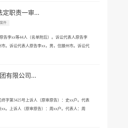
定职责一审...
案件
号原告李xx等44人（名单附后）。诉讼代表人原告李
州市。诉讼代表人原告李xx，男，住滕州市。诉讼代
传学，北京盛廷律师事务所律师。...
有限公司...
终字第3425号上诉人（原审原告）：史xx户。代表
张xx。上诉人（原审原告）：周xx户。代表人：周
表人：张xx。诉讼代表人：周xx...