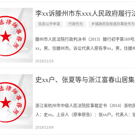
李xx诉滕州市东xxx人民政府履行法
信息公开申请
行政作为
乡镇政府及街道办事处作为
滕州市人民法院行政判决书（2013）滕行初字第169
xx，男，住滕州市。诉讼代表人原告李xx，男，住滕
表人原告李xx，男，住滕州市。委托代理人杨律师、赵
2018/11/19
史xx户、张夏等与浙江富春山居集团
浙江省杭州市中级人民法院民事裁定书（2014）浙杭民
人：史xx。上诉人（原审原告）：张xx户。代表人：
xx。（其他上诉人名单附后）诉讼代表人：史xx。诉讼代
2018/11/09