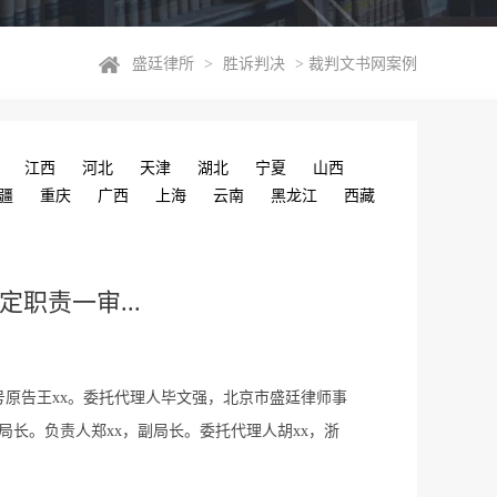
盛廷律所
>
胜诉判决
>
裁判文书网案例
江西
河北
天津
湖北
宁夏
山西
疆
重庆
广西
上海
云南
黑龙江
西藏
职责一审...
4号原告王xx。委托代理人毕文强，北京市盛廷律师事
局长。负责人郑xx，副局长。委托代理人胡xx，浙
市交通运输局不履行政府信息公开...