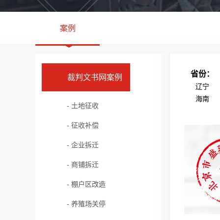
案例
省份：
裁判文书网案例
辽宁
海南
- 土地征收
- 征收补偿
- 企业拆迁
- 商铺拆迁
- 棚户区改造
- 养殖场关停