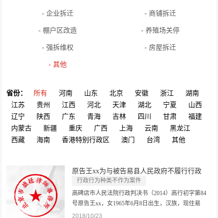
- 企业拆迁
- 商铺拆迁
- 棚户区改造
- 养殖场关停
- 强拆维权
- 房屋拆迁
- 其他
省份：
所有
河南
山东
北京
安徽
浙江
湖南
江苏
贵州
江西
河北
天津
湖北
宁夏
山西
辽宁
陕西
广东
青海
吉林
四川
甘肃
福建
内蒙古
新疆
重庆
广西
上海
云南
黑龙江
西藏
海南
香港特别行政区
澳门
台湾
其他
原告王xx为与被告易县人民政府不履行行政
复...
行政行为种类不作为案件
高碑店市人民法院行政判决书（2014）高行初字第84
号原告王xx，女1965年6月8日出生，汉族，现住易
县。委托代理人汪律师，男，北京市盛廷律师事务所
2018/10/23