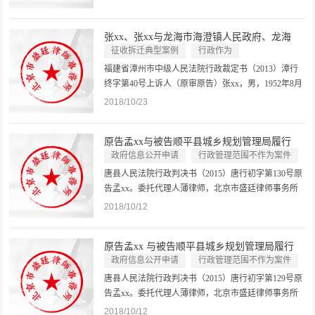
律师。委托代理人陆律师，男，北京市盛廷律师事务
所律师。被告易县人民政府，住所地易县朝阳西路。
张xx、张xx与龙海市海澄镇人民政府、龙海
法定代表人刘x，男，该县县长。委托...
市...
征收拆迁典型案例
行政作为
乡镇政府及街道办事处作为案件
福建省漳州市中级人民法院行政裁定书（2013）漳行
终字第40号上诉人（原审原告）张xx，男，1952年8月
25日出生，汉族，农民。上诉人（原审原告）张xx，
2018/10/23
男，1963年10月1日出生，澳大利亚籍华人，商人。上
述两上诉人的共同委托代理人周律师、任律师，北京
原告孟xx与被告顺平县城乡规划管理局履行
市盛廷律师事务所律师。被上诉...
法...
政府信息公开申请
行政管理范围不作为案件
唐县人民法院行政判决书（2015）唐行初字第130号原
告孟xx。委托代理人薄律师，北京市盛廷律师事务所
律师。被告顺平县城乡规划管理局。组织机构代码
2018/10/12
79657873-9.法定代表人刘xx，该局局长。委托代理人
王xx，该局副局长。委托代理人李xx，河北心缘律师
原告孟xx 与被告顺平县城乡规划管理局履行
事务所律师。委托代理人武xx，该...
法...
政府信息公开申请
行政管理范围不作为案件
唐县人民法院行政判决书（2015）唐行初字第129号原
告孟xx。委托代理人薄律师，北京市盛廷律师事务所
律师。被告顺平县城乡规划管理局。组织机构代码
2018/10/12