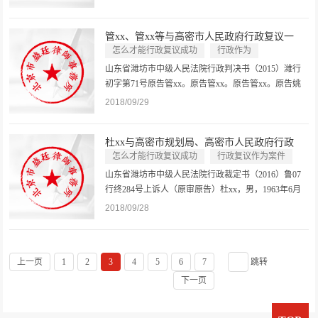
79657873-9.法定代表人刘xx，该局局长。委托代理人
王xx，该局副局长。委托代理人李xx，河北心缘律师
管xx、管xx等与高密市人民政府行政复议一
事务所律师。委托代理人武xx，该...
审...
怎么才能行政复议成功
行政作为
行政复议作为案件
山东省潍坊市中级人民法院行政判决书（2015）潍行
初字第71号原告管xx。原告管xx。原告管xx。原告姚
xx。原告杜xx。五原告共同委托代理人张合刚，北京
2018/09/29
市盛廷律师事务所律师。被告高密市人民政府。住所
地：高密市人民大街1643号。法定代表人杨xx，市
杜xx与高密市规划局、高密市人民政府行政
长。委托代理人范xx，高密市人民政...
复...
怎么才能行政复议成功
行政复议作为案件
行政作为
山东省潍坊市中级人民法院行政裁定书（2016）鲁07
行终284号上诉人（原审原告）杜xx，男，1963年6月
23日生，汉族，居民，住高密市。委托代理人张合
2018/09/28
刚，北京市盛廷律师事务所律师。被上诉人（原审被
告）高密市规划局。住所地，高密市康成大街东首开
发区办公大楼。法定代表人韩xx，局...
上一页
1
2
3
4
5
6
7
跳转
下一页