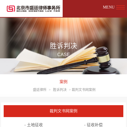
MENU
胜诉判决
CASE
案例
盛廷律所
>
胜诉判决
>
裁判文书网案例
裁判文书网案例
- 土地征收
- 征收补偿