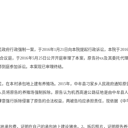
政府行政强制一案，于2016年1月21日向本院提起行政诉讼，本院于20
议庭，于2016年5月25日公开开庭审理了本案，原告孙xx及其委托
律师到庭参加诉讼。本案现已审理终结。
民，在本村承包地上建有养殖场。2015年，中牟县刁家乡人民政府通知
织人员将原告的养殖场强制拆除。原告认为机西高速公路征地是由中牟县
肆意强行拆除侵害了原告的合法权益，两被告均应承担责任，现依据《中
土地承包费，证明在自己的承包地上建设猪舍。2、拆后照片，证明原告养