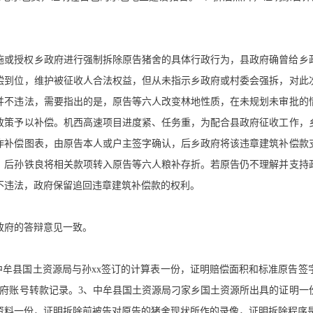
施或授权乡政府进行强制拆除原告猪舍的具体行政行为，县政府确曾给乡
偿到位，维护被征收人合法权益，但从未指示乡政府或村委会强拆，对此
并不违法，需要指出的是，原告等六人改变林地性质，在未规划未审批的
政策予以补偿。机西高速项目进度紧、任务重，为配合县政府征收工作，
作补偿图表，由原告本人或户主签字确认，后乡政府将该违章建筑补偿款
，后孙铁良将相关款项转入原告等六人粮补存折。若原告仍不理解并支持
不违法，政府保留追回违章建筑补偿款的权利。
政府的答辩意见一致。
中牟县国土资源局与孙xx签订的计算表一份，证明赔偿面积和标准原告
政府账号转款记录。3、中牟县国土资源局刁家乡国土资源所出具的证明一
资料一份，证明拆除前被告对原告的猪舍现状所作的录像，证明拆除程序