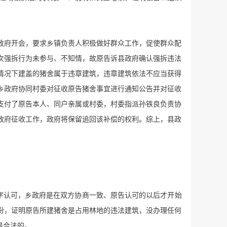
政府开会，要求乡镇负责人积极做好群众工作，促使群众配
次强拆行为未参与、不知情，故原告诉县政府确认强拆违法
情况下建盖的猪舍属于违章建筑，违章建筑依法不应当获得
乡政府协同村委对征收原告猪舍事宜进行通知公告并对征收
支付了原告本人、同户亲属或村委，村委指派孙铁良负责协
政府征收工作，政府将保留追回该补偿的权利。综上，县政
签字认可，乡政府是在双方协商一致、原告认可的以后才开始
份，证明原告所建猪舍是占用林地的违法建筑，没办理任何
是合法的。