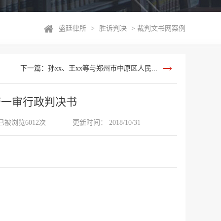
盛廷律所
>
胜诉判决
>
裁判文书网案例
下一篇：孙xx、王xx等与郑州市中原区人民...
府一审行政判决书
已被浏览6012次
更新时间： 2018/10/31