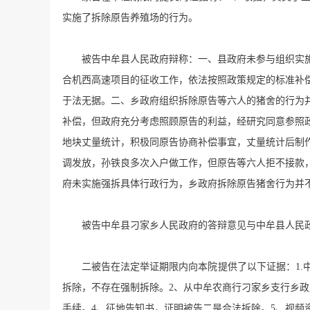
实施了拆除原告养殖场的行为。
被告中牟县人民政府辩称：一、县政府未参与组织实
合机西高速项目的征收工作，依法按照政策规定的标准补
于法无据。二、乡政府组织拆除原告等六人的猪舍的行为
补偿，但政府充分考虑照顾原告的利益，经研究同意参照
地块丈量统计，积极同原告协商补偿事宜，丈量统计后制
调发放，孙铁良多次入户做工作，但原告等六人拒不接款
府未实施强拆具体行政行为，乡政府拆除原告猪舍行为并
被告中牟县刁家乡人民政府的答辩意见与中牟县人民
二被告在法定举证期限内向本院提供了以下证据：1.
拆除，不存在强制拆除。2、从中牟农商行刁家乡支行乡
手续。4、征地告知书，证明被告二是合法拆除。5、视频