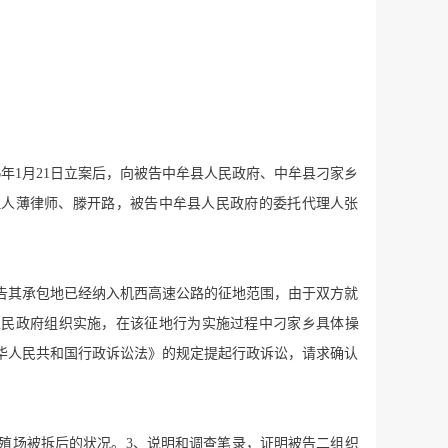
16年1月21日立案后，向被告中牟县人民政府、中牟县刁家乡
代理人薄律师、滕开路，被告中牟县人民政府的委托代理人张
原告其承包地已经纳入机西高速公路的征地范围，由于双方就
人民政府组织实施，在该征地行为实施过程中刁家乡具体操
华人民共和国行政诉讼法》的规定提起行政诉讼，请求确认
殖场被拆后的状况。3、说明和调查笔录，证明被告二组织