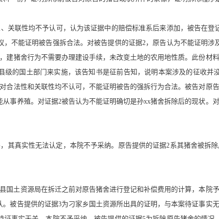
性、关联性均不予认可，认为该证据中的赔偿标准系后来添加，被告在登
议，不能证明被告强拆合法。对被告提供的证据2，原告认为不能证明涉
定，建猪舍行为不需要办理建设手续，未改变土地的农用地性质。此份材料
县级的国土部门来实施，该告知书是征前告知，说明本案涉及的征收并
但对合法性和关联性均不认可，不能证明被告的强拆行为合法。被告对原告
从事养殖。对证据2被告认为不能证明确切是孙xx猪舍拆除后的现状。
件，其真实性无法认定，本院不予采纳。原告提供的证据2系其猪舍被拆除
牟县国土资源局在拆迁之前对原告猪舍进行登记和补偿费用的计算，本院予
认。被告提供的证据3为刁家乡国土资源所出具的证明，与本案待证事实无
待证事实无关，本院不予采纳。被告提供的证据5为拆除原告猪舍的情况