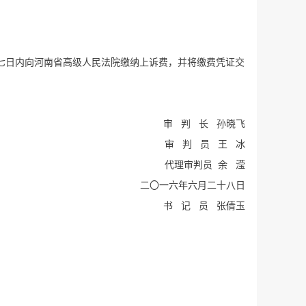
七日内向河南省高级人民法院缴纳上诉费，并将缴费凭证交
审 判 长 孙晓飞
审 判 员 王 冰
代理审判员 余 滢
二〇一六年六月二十八日
书 记 员 张倩玉