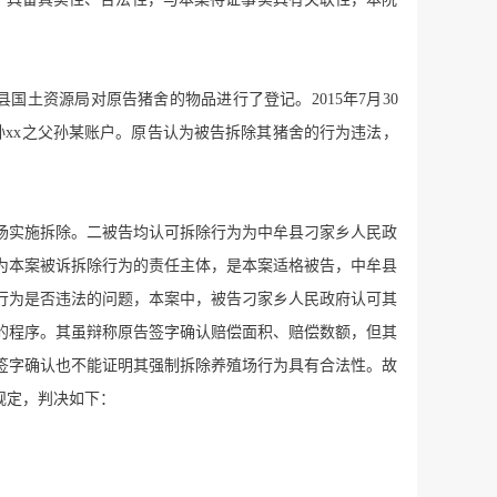
国土资源局对原告猪舍的物品进行了登记。2015年7月30
至孙xx之父孙某账户。原告认为被告拆除其猪舍的行为违法，
场实施拆除。二被告均认可拆除行为为中牟县刁家乡人民政
为本案被诉拆除行为的责任主体，是本案适格被告，中牟县
行为是否违法的问题，本案中，被告刁家乡人民政府认可其
的程序。其虽辩称原告签字确认赔偿面积、赔偿数额，但其
签字确认也不能证明其强制拆除养殖场行为具有合法性。故
规定，判决如下：