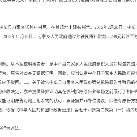
牟县刁家乡沃孙村村民，在其场地上建有猪舍。2015年2月28日，中牟县
015年11月18日，刁家乡人民政府通过孙铁良将补偿款32249元转账
问题。从本案查明事实看，是中牟县刁家乡人民政府组织人员对原告养殖
行为，原告对此亦无证据证明。因此，应当认定中牟县刁家乡人民政府应
诉应予驳回。二、关于被告中牟县刁家乡人民政府强制拆除原告养殖场的
的征收决定，亦未提供证据证明其在强制拆除原告养殖场之前履行了相应
仅能证明原告对地上附着物的认可，该证据并非补偿协议，即便有原告方
法，依据《中华人民共和国行政诉讼法》第七十四条第二款第（一）项的
的行为违法。