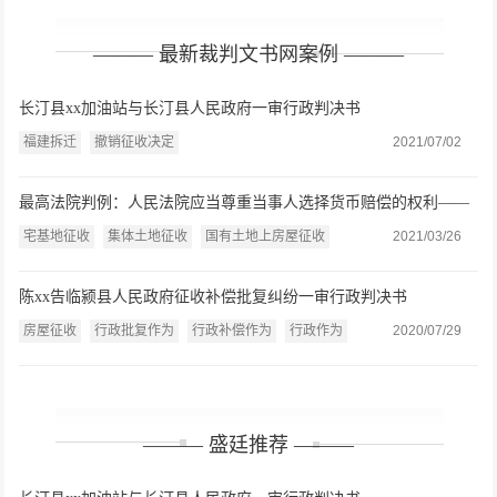
——— 最新裁判文书网案例 ———
长汀县xx加油站与长汀县人民政府一审行政判决书
福建拆迁
撤销征收决定
2021/07/02
最高法院判例：人民法院应当尊重当事人选择货币赔偿的权利——
张玉贵、张保莲诉杏花岭区政府行政赔偿案
宅基地征收
集体土地征收
国有土地上房屋征收
2021/03/26
陈xx告临颍县人民政府征收补偿批复纠纷一审行政判决书
房屋征收
行政批复作为
行政补偿作为
行政作为
2020/07/29
——— 盛廷推荐 ———