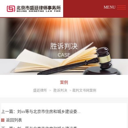
MENU
胜诉判决
CASE
案例
盛廷律所
>
胜诉判决
>
裁判文书网案例
上一篇：刘xx等与北京市住房和城乡建设委...
返回列表