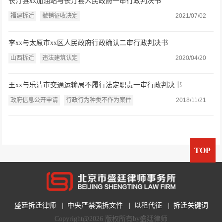
长汀县xx加油站与长汀县人民政府一审行政判决书
福建拆迁
撤销征收决定
2021/07/02
李xx与太原市xx区人民政府行政确认二审行政判决书
山西拆迁
违法建筑认定
2020/04/20
王xx与乐清市交通运输局不履行法定职责一审行政判决书
政府信息公开申请
行政行为种类不作为案件
2018/11/21
TOP
盛廷拆迁律师
|
中央严禁强拆文件
|
以租代征
|
拆迁关键词
Copyright@2026 版权所有by盛廷律师