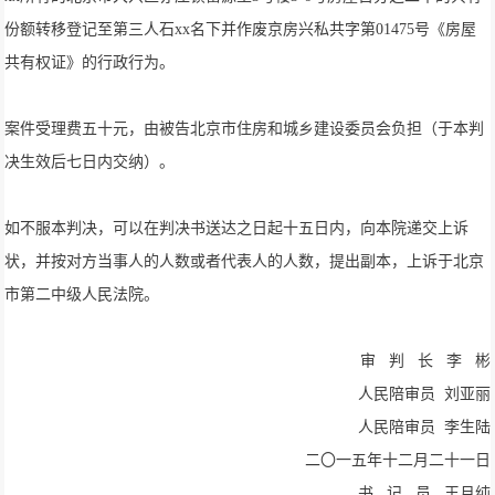
份额转移登记至第三人石xx名下并作废京房兴私共字第01475号《房屋
共有权证》的行政行为。
案件受理费五十元，由被告北京市住房和城乡建设委员会负担（于本判
决生效后七日内交纳）。
如不服本判决，可以在判决书送达之日起十五日内，向本院递交上诉
状，并按对方当事人的人数或者代表人的人数，提出副本，上诉于北京
市第二中级人民法院。
审 判 长 李 彬
人民陪审员 刘亚丽
人民陪审员 李生陆
二〇一五年十二月二十一日
书 记 员 王月纯