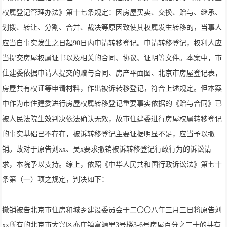
权属登记管理办法》第十七条规定：因房屋买卖、交换、赠与、继承、
划拨、转让、分割、合并、裁决等原因致使其权属发生转移的，当事人
应当自事实发生之日起90日内申请转移登记。申请转移登记，权利人应
当提交房屋权属证书以及相关的合同、协议、证明等文件。本案中，市
住建委依据申请人提交的赠与合同、房产平面图、北京市房屋登记表，
房屋共有权证等申请材料，作出被诉转移登记，符合上述规定。但本案
中作为市住建委进行房屋权属转移登记重要事实依据的《赠与合同》已
被人民法院生效判决依法确认无效，故市住建委进行房屋权属转移登记
的事实基础已不存在，被诉转移登记主要证据明显不足，应当予以撤
销。故对于原告刘xx、吴x要求撤销被诉转移登记行政行为的诉讼请
求，本院予以支持。综上，依照《中华人民共和国行政诉讼法》第七十
条第（一）项之规定，判决如下：
撤销被告北京市住房和城乡建设委员会于二〇〇八年三月三日将原告刘
xx所有的北京市大兴区亦庄镇富源里3号楼3-6号房屋百分之二十的共有