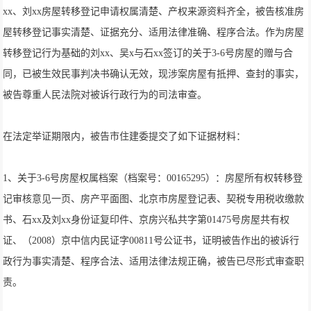
xx、刘xx房屋转移登记申请权属清楚、产权来源资料齐全，被告核准房
屋转移登记事实清楚、证据充分、适用法律准确、程序合法。作为房屋
转移登记行为基础的刘xx、吴x与石xx签订的关于3-6号房屋的赠与合
同，已被生效民事判决书确认无效，现涉案房屋有抵押、查封的事实，
被告尊重人民法院对被诉行政行为的司法审查。
在法定举证期限内，被告市住建委提交了如下证据材料：
1、关于3-6号房屋权属档案（档案号：00165295）：房屋所有权转移登
记审核意见一页、房产平面图、北京市房屋登记表、契税专用税收缴款
书、石xx及刘xx身份证复印件、京房兴私共字第01475号房屋共有权
证、（2008）京中信内民证字00811号公证书，证明被告作出的被诉行
政行为事实清楚、程序合法、适用法律法规正确，被告已尽形式审查职
责。