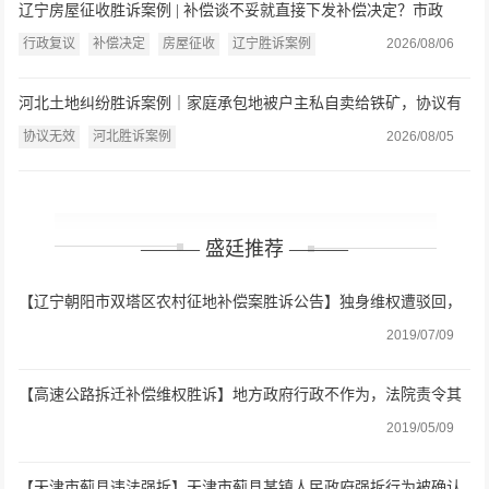
辽宁房屋征收胜诉案例 | 补偿谈不妥就直接下发补偿决定？市政
府：认定事实不清、程序严重违法
行政复议
补偿决定
房屋征收
辽宁胜诉案例
2026/08/06
河北土地纠纷胜诉案例｜家庭承包地被户主私自卖给铁矿，协议有
效还是无效？法院：违反强制性规定，协议无效
协议无效
河北胜诉案例
2026/08/05
——— 盛廷推荐 ———
【辽宁朝阳市双塔区农村征地补偿案胜诉公告】独身维权遭驳回，
盛廷助力终获合理补偿
2019/07/09
【高速公路拆迁补偿维权胜诉】地方政府行政不作为，法院责令其
做出处理
2019/05/09
【天津市蓟县违法强拆】天津市蓟县某镇人民政府强拆行为被确认