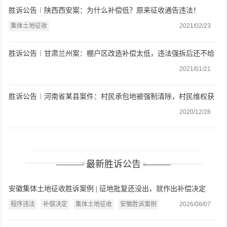
胜诉公告︱陕西西安案：为什么补偿低？原来征收通告违法！
集体土地征收
2021/02/23
胜诉公告︱甘肃兰州案：棚户区改造补偿太低，违法强拆后还不给
房屋安置，法院判决还公道
2021/01/21
胜诉公告︱河南省某县案件：村民承包地被强制清除，村民维权获
胜
2020/12/28
——— 最新胜诉公告 ———
安徽集体土地征收胜诉案例 | 征地批复还没出，就作出补偿决定
了？法院：缺乏法律依据，连同复议决定一并撤销
程序违法
补偿决定
集体土地征收
安徽胜诉案例
2026/08/07