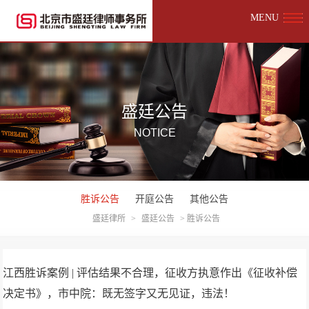
MENU
盛廷公告
NOTICE
胜诉公告
开庭公告
其他公告
盛廷律所
>
盛廷公告
>
胜诉公告
江西胜诉案例 | 评估结果不合理，征收方执意作出《征收补偿
决定书》，市中院：既无签字又无见证，违法！