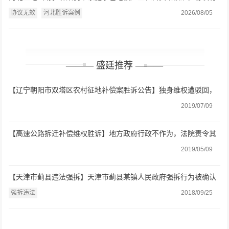
效还是无效？法院：违反强制性规定，协议无效
协议无效
河北胜诉案例
2026/08/05
——— 盛廷推荐 ———
【辽宁朝阳市双塔区农村征地补偿案胜诉公告】独身维权遭驳回，
盛廷助力终获合理补偿
2019/07/09
【高速公路拆迁补偿维权胜诉】地方政府行政不作为，法院责令其
做出处理
2019/05/09
【天津市蓟县违法强拆】天津市蓟县某镇人民政府强拆行为被确认
违法
强拆违法
2018/09/25