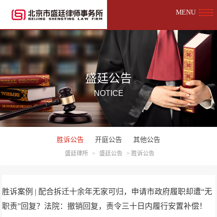
MENU
盛廷公告
NOTICE
胜诉公告
开庭公告
其他公告
盛廷律所
>
盛廷公告
>
胜诉公告
胜诉案例 | 配合拆迁十余年无家可归，申请市政府履职却遭“无
职责”回复？法院：撤销回复，责令三十日内履行安置补偿！