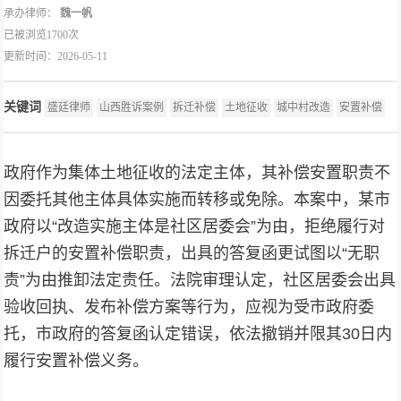
承办律师：
魏一帆
已被浏览1700次
更新时间：2026-05-11
关键词
盛廷律师
山西胜诉案例
拆迁补偿
土地征收
城中村改造
安置补偿
政府作为集体土地征收的法定主体，其补偿安置职责不
因委托其他主体具体实施而转移或免除。本案中，某市
政府以“改造实施主体是社区居委会”为由，拒绝履行对
拆迁户的安置补偿职责，出具的答复函更试图以“无职
责”为由推卸法定责任。法院审理认定，社区居委会出具
验收回执、发布补偿方案等行为，应视为受市政府委
托，市政府的答复函认定错误，依法撤销并限其30日内
履行安置补偿义务。