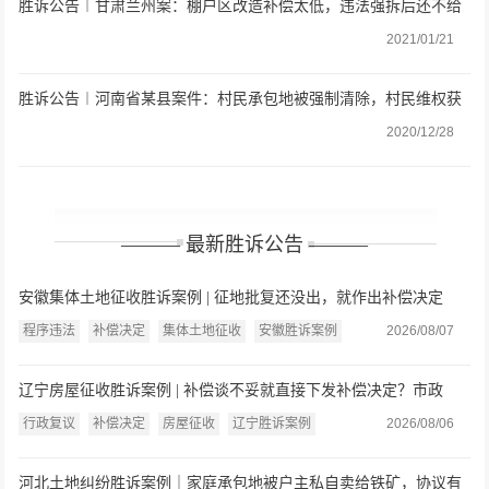
胜诉公告︱甘肃兰州案：棚户区改造补偿太低，违法强拆后还不给
房屋安置，法院判决还公道
2021/01/21
胜诉公告︱河南省某县案件：村民承包地被强制清除，村民维权获
胜
2020/12/28
——— 最新胜诉公告 ———
安徽集体土地征收胜诉案例 | 征地批复还没出，就作出补偿决定
了？法院：缺乏法律依据，连同复议决定一并撤销
程序违法
补偿决定
集体土地征收
安徽胜诉案例
2026/08/07
辽宁房屋征收胜诉案例 | 补偿谈不妥就直接下发补偿决定？市政
府：认定事实不清、程序严重违法
行政复议
补偿决定
房屋征收
辽宁胜诉案例
2026/08/06
河北土地纠纷胜诉案例｜家庭承包地被户主私自卖给铁矿，协议有