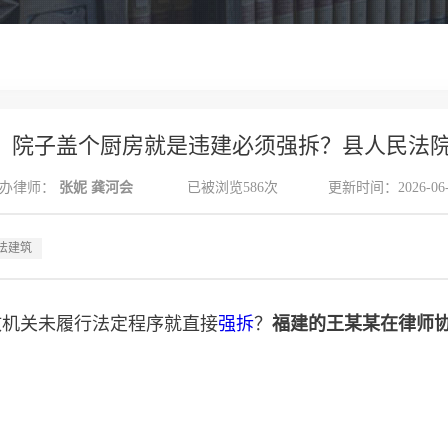
拆案：院子盖个厨房就是违建必须强拆？县人民法
办律师：
张妮
龚河会
已被浏览586次
更新时间：2026-06-
法建筑
政机关未履行法定程序就直接
强拆
？
福建的王某某在律师