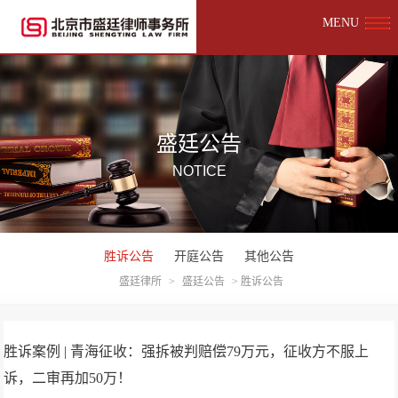
MENU
盛廷公告
NOTICE
胜诉公告
开庭公告
其他公告
盛廷律所
>
盛廷公告
>
胜诉公告
胜诉案例 | 青海征收：强拆被判赔偿79万元，征收方不服上
诉，二审再加50万！