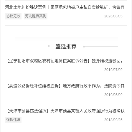
河北土地纠纷胜诉案例｜家庭承包地被户主私自卖给铁矿，协议有
效还是无效？法院：违反强制性规定，协议无效
协议无效
河北胜诉案例
2026/08/05
——— 盛廷推荐 ———
【辽宁朝阳市双塔区农村征地补偿案胜诉公告】独身维权遭驳回，
盛廷助力终获合理补偿
2019/07/09
【高速公路拆迁补偿维权胜诉】地方政府行政不作为，法院责令其
做出处理
2019/05/09
【天津市蓟县违法强拆】天津市蓟县某镇人民政府强拆行为被确认
违法
强拆违法
2018/09/25