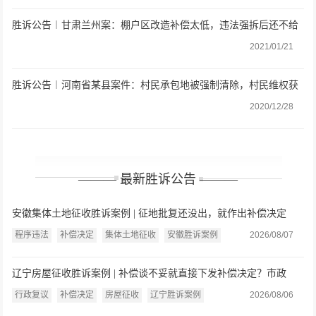
胜诉公告︱甘肃兰州案：棚户区改造补偿太低，违法强拆后还不给
房屋安置，法院判决还公道
2021/01/21
胜诉公告︱河南省某县案件：村民承包地被强制清除，村民维权获
胜
2020/12/28
——— 最新胜诉公告 ———
安徽集体土地征收胜诉案例 | 征地批复还没出，就作出补偿决定
了？法院：缺乏法律依据，连同复议决定一并撤销
程序违法
补偿决定
集体土地征收
安徽胜诉案例
2026/08/07
辽宁房屋征收胜诉案例 | 补偿谈不妥就直接下发补偿决定？市政
府：认定事实不清、程序严重违法
行政复议
补偿决定
房屋征收
辽宁胜诉案例
2026/08/06