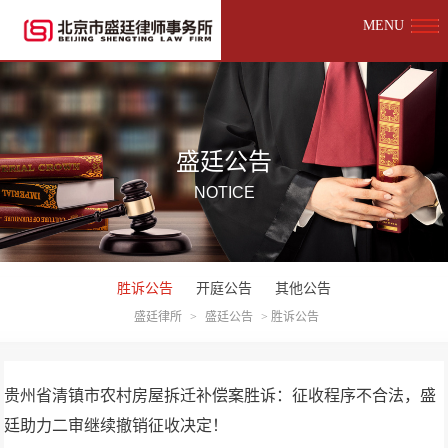
MENU
盛廷公告
NOTICE
胜诉公告
开庭公告
其他公告
盛廷律所
>
盛廷公告
>
胜诉公告
贵州省清镇市农村房屋拆迁补偿案胜诉：征收程序不合法，盛
廷助力二审继续撤销征收决定！