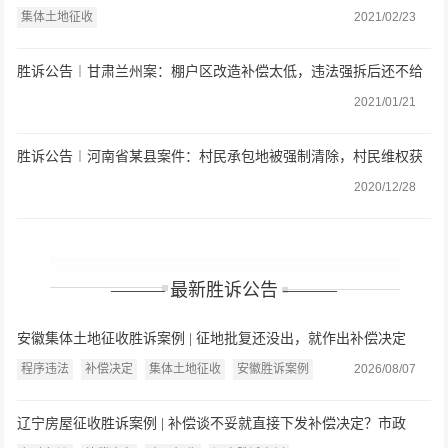
集体土地征收
2021/02/23
胜诉公告︱甘肃兰州案：棚户区改造补偿太低，违法强拆后还不给
房屋安置，法院判决还公道
2021/01/21
胜诉公告︱河南省某县案件：村民承包地被强制清除，村民维权获
胜
2020/12/28
——— 最新胜诉公告 ———
安徽集体土地征收胜诉案例 | 征地批复还没出，就作出补偿决定
了？法院：缺乏法律依据，连同复议决定一并撤销
程序违法
补偿决定
集体土地征收
安徽胜诉案例
2026/08/07
辽宁房屋征收胜诉案例 | 补偿谈不妥就直接下发补偿决定？市政