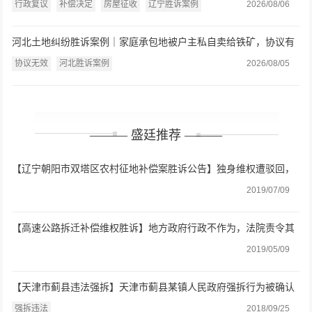
府：认定事实不清、程序严重违法
行政复议
补偿决定
房屋征收
辽宁胜诉案例
2026/08/06
河北土地纠纷胜诉案例｜家庭承包地被户主私自卖给铁矿，协议有
效还是无效？法院：违反强制性规定，协议无效
协议无效
河北胜诉案例
2026/08/05
——— 盛廷推荐 ———
【辽宁朝阳市双塔区农村征地补偿案胜诉公告】独身维权遭驳回，
盛廷助力终获合理补偿
2019/07/09
【高速公路拆迁补偿维权胜诉】地方政府行政不作为，法院责令其
做出处理
2019/05/09
【天津市蓟县违法强拆】天津市蓟县某镇人民政府强拆行为被确认
违法
强拆违法
2018/09/25