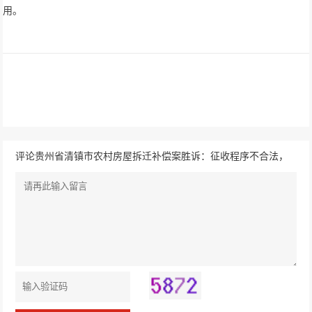
用。
评论贵州省清镇市农村房屋拆迁补偿案胜诉：征收程序不合法，
盛廷助力二审继续撤销征收决定！