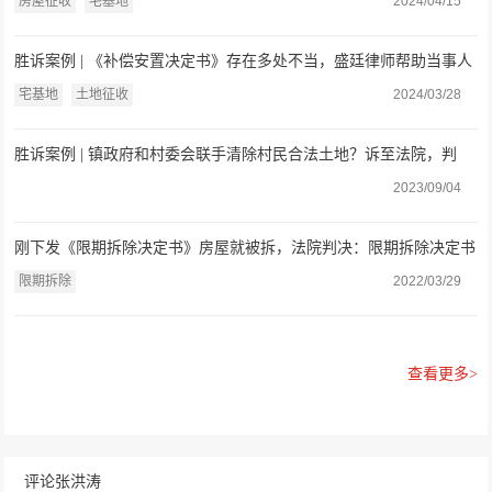
居住权利
房屋征收
宅基地
2024/04/15
胜诉案例 | 《补偿安置决定书》存在多处不当，盛廷律师帮助当事人
将其撤销
宅基地
土地征收
2024/03/28
胜诉案例 | 镇政府和村委会联手清除村民合法土地？诉至法院，判
决：损害土地行为违法！
2023/09/04
刚下发《限期拆除决定书》房屋就被拆，法院判决：限期拆除决定书
违法，盛廷律师胜诉
限期拆除
2022/03/29
查看更多>
评论张洪涛