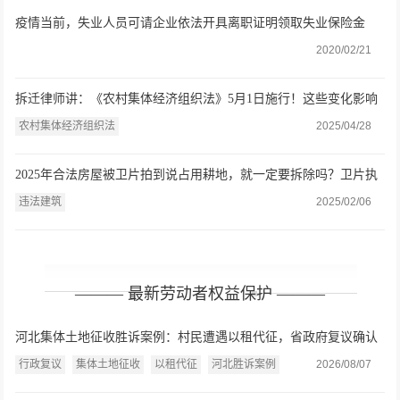
疫情当前，失业人员可请企业依法开具离职证明领取失业保险金
（附离职证明范本）
2020/02/21
拆迁律师讲：《农村集体经济组织法》5月1日施行！这些变化影响
每个农民的钱袋子
农村集体经济组织法
2025/04/28
2025年合法房屋被卫片拍到说占用耕地，就一定要拆除吗？卫片执
法不能“一刀切”
违法建筑
2025/02/06
——— 最新劳动者权益保护 ———
河北集体土地征收胜诉案例：村民遭遇以租代征，省政府复议确认
征地批复违法
行政复议
集体土地征收
以租代征
河北胜诉案例
2026/08/07