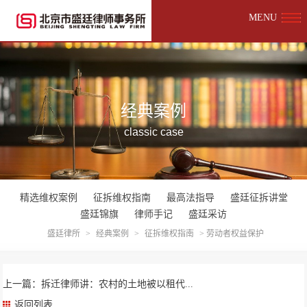
MENU
经典案例
classic case
精选维权案例
征拆维权指南
最高法指导
盛廷征拆讲堂
盛廷锦旗
律师手记
盛廷采访
盛廷律所
>
经典案例
>
征拆维权指南
>
劳动者权益保护
上一篇：拆迁律师讲：农村的土地被以租代...
返回列表