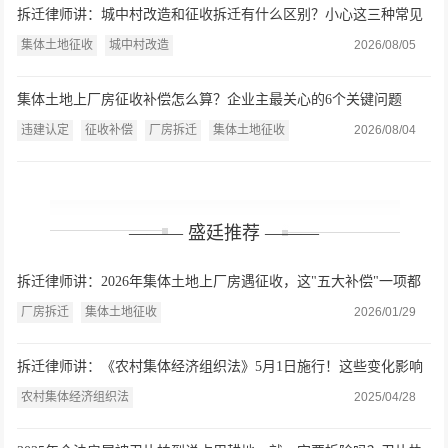
拆迁律师讲：城中村改造和征收拆迁有什么区别？小心这三种常见
违法情形和假征收真搬迁
集体土地征收
城中村改造
2026/08/05
集体土地上厂房征收补偿怎么算？企业主最关心的6个关键问题
违建认定
征收补偿
厂房拆迁
集体土地征收
2026/08/04
——— 盛廷推荐 ———
拆迁律师讲：2026年集体土地上厂房遇征收，这"五大补偿"一项都
不能少
厂房拆迁
集体土地征收
2026/01/29
拆迁律师讲：《农村集体经济组织法》5月1日施行！这些变化影响
每个农民的钱袋子
农村集体经济组织法
2025/04/28