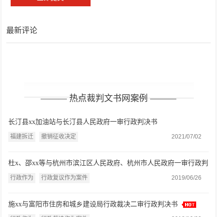
最新评论
——— 热点裁判文书网案例 ———
长汀县xx加油站与长汀县人民政府一审行政判决书
福建拆迁
撤销征收决定
2021/07/02
杜x、邵xx等与杭州市滨江区人民政府、杭州市人民政府一审行政判
决书
行政作为
行政复议作为案件
2019/06/26
施xx与富阳市住房和城乡建设局行政裁决二审行政判决书