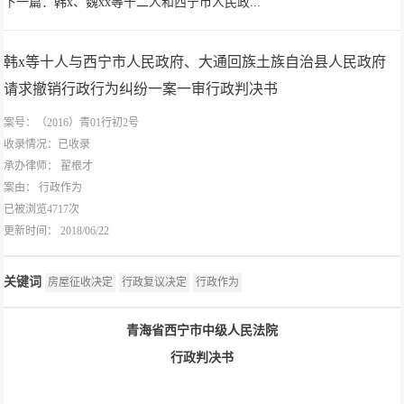
下一篇：韩x、魏xx等十二人和西宁市人民政...
韩x等十人与西宁市人民政府、大通回族土族自治县人民政府
请求撤销行政行为纠纷一案一审行政判决书
案号：（2016）青01行初2号
收录情况：已收录
承办律师：
翟根才
案由：
行政作为
已被浏览4717次
更新时间： 2018/06/22
关键词
房屋征收决定
行政复议决定
行政作为
青海省西宁市中级人民法院
行政判决书