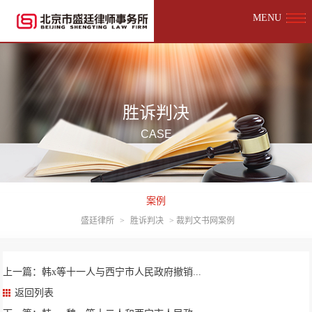
MENU
胜诉判决
CASE
案例
盛廷律所
>
胜诉判决
>
裁判文书网案例
上一篇：韩x等十一人与西宁市人民政府撤销...
返回列表