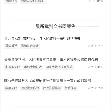
行政作为
行政裁决作为案件
2018/10/29
——— 最新裁判文书网案例 ———
长汀县xx加油站与长汀县人民政府一审行政判决书
福建拆迁
撤销征收决定
2021/07/02
最高法院判例：人民法院应当尊重当事人选择货币赔偿的权利——
张玉贵、张保莲诉杏花岭区政府行政赔偿案
宅基地征收
集体土地征收
国有土地上房屋征收
2021/03/26
陈xx告临颍县人民政府征收补偿批复纠纷一审行政判决书
房屋征收
行政批复作为
行政补偿作为
行政作为
2020/07/29