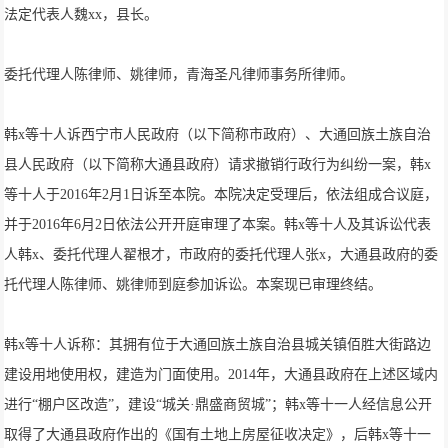
法定代表人魏xx，县长。
委托代理人陈律师、姚律师，青海圣凡律师事务所律师。
韩x等十人诉西宁市人民政府（以下简称市政府）、大通回族土族自治
县人民政府（以下简称大通县政府）请求撤销行政行为纠纷一案，韩x
等十人于2016年2月1日诉至本院。本院决定受理后，依法组成合议庭，
并于2016年6月2日依法公开开庭审理了本案。韩x等十人及其诉讼代表
人韩x、委托代理人翟根才，市政府的委托代理人张x，大通县政府的委
托代理人陈律师、姚律师到庭参加诉讼。本案现已审理终结。
韩x等十人诉称：其拥有位于大通回族土族自治县城关镇佰胜大街路边
建设用地使用权，建造为门面使用。2014年，大通县政府在上述区域内
进行“棚户区改造”，建设“城关·鼎盛商贸城”；韩x等十一人经信息公开
取得了大通县政府作出的《国有土地上房屋征收决定》，后韩x等十一