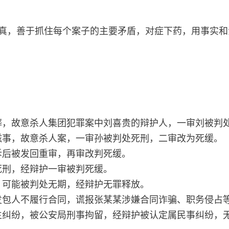
认真，善于抓住每个案子的主要矛盾，对症下药，用事实
葬，故意杀人集团犯罪案中刘喜贵的辩护人，一审刘被判
滋事，故意杀人案，一审孙被判处死刑，二审改为死缓。
诉后被发回重审，再审改判死缓。
死刑，经辩护一审被判死缓。
，可能被判处无期，经辩护无罪释放。
发包人不履行合同，谎报张某某涉嫌合同诈骗、职务侵占
生纠纷，被公安局刑事拘留，经辩护被认定属民事纠纷，