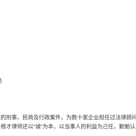
员
员
员
量的刑事、民商及行政案件，为数十家企业担任过法律顾
翟
根才
律师还以“诚”为本，以当事人的利益为己任，勤勉