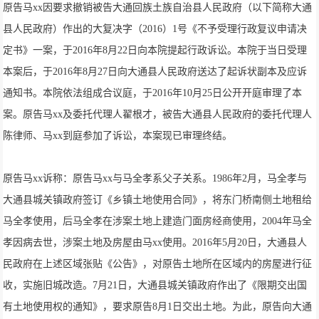
原告马xx因要求撤销被告大通回族土族自治县人民政府（以下简称大通
县人民政府）作出的大复决字（2016）1号《不予受理行政复议申请决
定书》一案，于2016年8月22日向本院提起行政诉讼。本院于当日受理
本案后，于2016年8月27日向大通县人民政府送达了起诉状副本及应诉
通知书。本院依法组成合议庭，于2016年10月25日公开开庭审理了本
案。原告马xx及委托代理人翟根才，被告大通县人民政府的委托代理人
陈律师、马xx到庭参加了诉讼，本案现已审理终结。
原告马xx诉称：原告马xx与马全孝系父子关系。1986年2月，马全孝与
大通县城关镇政府签订《乡镇土地使用合同》，将东门桥南侧土地租给
马全孝使用，后马全孝在涉案土地上建造门面房经商使用，2004年马全
孝因病去世，涉案土地及房屋由马xx使用。2016年5月20日，大通县人
民政府在上述区域张贴《公告》，对原告土地所在区域内的房屋进行征
收，实施旧城改造。7月21日，大通县城关镇政府作出了《限期交出国
有土地使用权的通知》，要求原告8月1日交出土地。为此，原告向大通