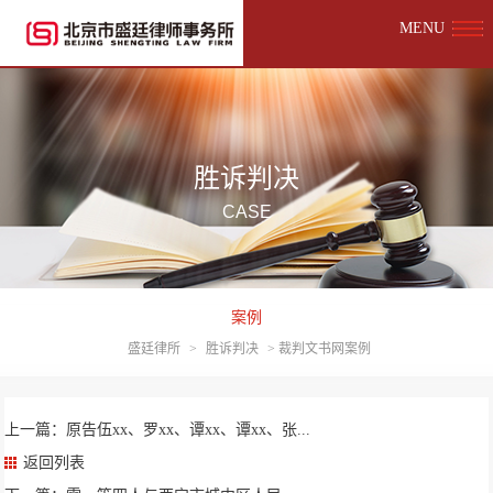
MENU
胜诉判决
CASE
案例
盛廷律所
>
胜诉判决
>
裁判文书网案例
上一篇：原告伍xx、罗xx、谭xx、谭xx、张...
返回列表