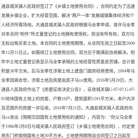
通县城关镇人民政府签订了《乡镇土地使用合同》，合同约定为了迅速
发展乡镇企业，扩大经营范围，解决“两户一体”发展城镇集体经济和个
人经济所需场地。大通县城关镇人民政府根据马全孝申请，准许马全孝
对本合同“附件”所丈量登记的土地拥有使用权，但没有所有权，双方均
无权出租买卖土地。本合同的土地使用期限，从合同生效之日起至2000
年12月31日止。如需续订土地使用合同，双方应于期满前协商解决。附
件中土地丈量登记表显示马全孝承租的土地经营性质是皮货铺，合计面
积是30平方米。后马全孝在涉案土地上建造门面房经商使用，2004年马
全孝因病去世，涉案土地及房屋由其子马xx使用。2016年5月20日，大
通县人民政府作出了《房屋征收决定公告》，征收城关镇G-07-07,G-07-
05地块国有土地上的房屋，户数10户，建筑面积1591平方米，本户内涉
及范围外的房屋一并征收。2016年7月21日，大通县城关镇人民政府向
马xx发出《限期交回国有土地使用权的通知》，内容为：“你父马全孝
于1986年2月8日与城关镇人民政府签订《乡镇土地使用合同》，约定使
用东门桥南侧国有土地30平方米，土地使用期限自合同签订之日起至