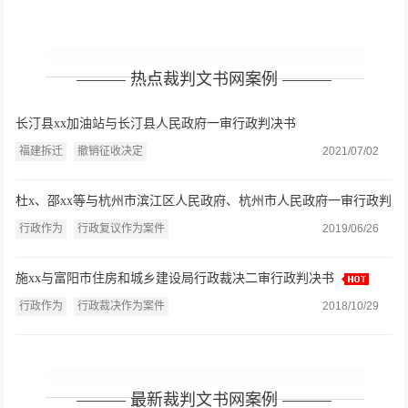
——— 热点裁判文书网案例 ———
长汀县xx加油站与长汀县人民政府一审行政判决书
福建拆迁
撤销征收决定
2021/07/02
杜x、邵xx等与杭州市滨江区人民政府、杭州市人民政府一审行政判
决书
行政作为
行政复议作为案件
2019/06/26
施xx与富阳市住房和城乡建设局行政裁决二审行政判决书
行政作为
行政裁决作为案件
2018/10/29
——— 最新裁判文书网案例 ———