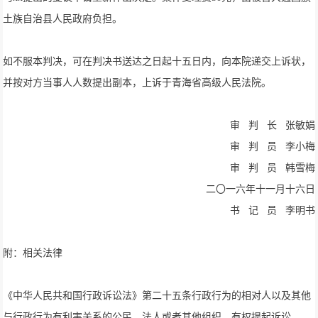
土族自治县人民政府负担。
如不服本判决，可在判决书送达之日起十五日内，向本院递交上诉状，
并按对方当事人人数提出副本，上诉于青海省高级人民法院。
审 判 长 张敏娟
审 判 员 李小梅
审 判 员 韩雪梅
二〇一六年十一月十六日
书 记 员 李明书
附：相关法律
《中华人民共和国行政诉讼法》第二十五条行政行为的相对人以及其他
与行政行为有利害关系的公民、法人或者其他组织，有权提起诉讼。