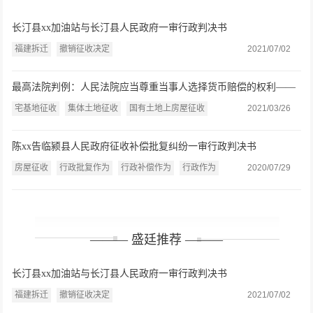
长汀县xx加油站与长汀县人民政府一审行政判决书
福建拆迁
撤销征收决定
2021/07/02
最高法院判例：人民法院应当尊重当事人选择货币赔偿的权利——
张玉贵、张保莲诉杏花岭区政府行政赔偿案
宅基地征收
集体土地征收
国有土地上房屋征收
2021/03/26
陈xx告临颍县人民政府征收补偿批复纠纷一审行政判决书
房屋征收
行政批复作为
行政补偿作为
行政作为
2020/07/29
——— 盛廷推荐 ———
长汀县xx加油站与长汀县人民政府一审行政判决书
福建拆迁
撤销征收决定
2021/07/02