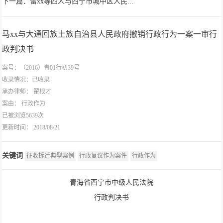
下一篇：雷​xx等四人与西宁市城中区人民...
马xx与大通回族土族自治县人民政府撤销行政行为一案一审行
政判决书
案号：（2016）青01行初39号
收录情况：已收录
承办律师：
翟根才
案由：
行政作为
已被浏览5639次
更新时间： 2018/08/21
关键词
征收拆迁典型案例
行政复议作为案件
行政作为
青海省西宁市中级人民法院
行政判决书