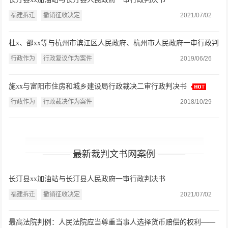
福建拆迁
撤销征收决定
2021/07/02
杜x、邵xx等与杭州市滨江区人民政府、杭州市人民政府一审行政判
决书
行政作为
行政复议作为案件
2019/06/26
施xx与富阳市住房和城乡建设局行政裁决二审行政判决书
行政作为
行政裁决作为案件
2018/10/29
——— 最新裁判文书网案例 ———
长汀县xx加油站与长汀县人民政府一审行政判决书
福建拆迁
撤销征收决定
2021/07/02
最高法院判例：人民法院应当尊重当事人选择货币赔偿的权利——