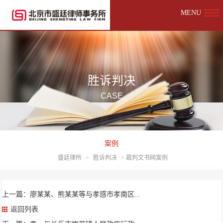
MENU
胜诉判决
CASE
案例
盛廷律所
>
胜诉判决
>
裁判文书网案例
上一篇：廖某某、熊某某等与孝感市孝南区...
返回列表