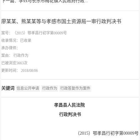
下一篇：李xx与长乐市梅花镇人民政府行政...
廖某某、熊某某等与孝感市国土资源局一审行政判决书
案号：（2015）鄂孝昌行初字第00009号
收录情况：已收录
承办律师：
案由：
行政作为
已被浏览5663次
更新时间： 2018/08/06
关键词
信息公开申请
行政作为
行政答复作为案件
孝昌县人民法院
行政判决书
（2015）鄂孝昌行初字第00009号