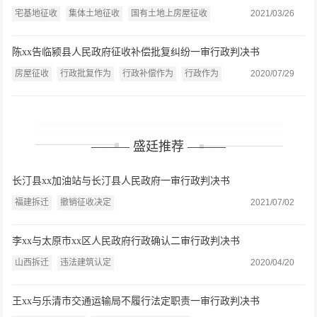
张玉贵、张保莲诉杏花岭区政府行政赔偿案
宅基地征收
集体土地征收
国有土地上房屋征收
2021/03/26
陈xx告临颍县人民政府征收补偿批复纠纷一审行政判决书
房屋征收
行政批复作为
行政补偿作为
行政作为
2020/07/29
——— 盛廷推荐 ———
长汀县xx加油站与长汀县人民政府一审行政判决书
福建拆迁
撤销征收决定
2021/07/02
李xx与太原市xx区人民政府行政确认二审行政判决书
山西拆迁
违法建筑认定
2020/04/20
王xx与乐清市交通运输局不履行法定职责一审行政判决书