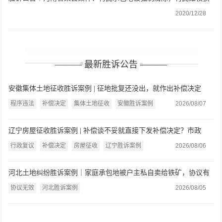
胜
2020/12/28
——— 最新胜诉公告 ———
安徽集体土地征收胜诉案例 | 征地批复还没出，就作出补偿决定
了？法院：缺乏法律依据，连同复议决定一并撤销
程序违法
补偿决定
集体土地征收
安徽胜诉案例
2026/08/07
辽宁房屋征收胜诉案例 | 补偿谈不妥就直接下发补偿决定？市政
府：认定事实不清、程序严重违法
行政复议
补偿决定
房屋征收
辽宁胜诉案例
2026/08/06
河北土地纠纷胜诉案例｜家庭承包地被户主私自卖给铁矿，协议有
效还是无效？法院：违反强制性规定，协议无效
协议无效
河北胜诉案例
2026/08/05