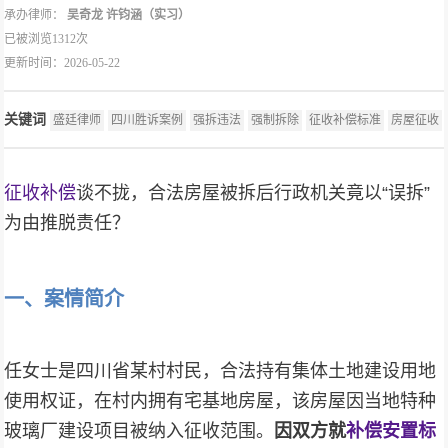
承办律师：
吴奇龙
许钧涵（实习）
已被浏览1312次
更新时间：2026-05-22
关键词
盛廷律师
四川胜诉案例
强拆违法
强制拆除
征收补偿标准
房屋征收
征收补偿
谈不拢，合法房屋被拆后行政机关竟以“误拆”
为由推脱责任？
一、案情简介
任女士是四川省某村村民，合法持有集体土地建设用地
使用权证，在村内拥有宅基地房屋，该房屋因当地特种
玻璃厂建设项目被纳入征收范围。
因双方就
补偿安置标