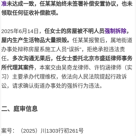
准
未达成一致，任某某始终未签署补偿安置协议，也未
领取任何征收补偿款项。
2025年6月14日，
任女士的房屋被不明人员
强制拆除
，
屋内生产生活物品大量损毁。
任某某报警后，属地街道
办事处辩称房屋系施工人员“误拆”，拒绝承担违法责
任。
多次沟通无果后，任女士委托北京市盛廷律师事务
所代理其案件
，本案交由吴奇龙律师、许钧涵律师（实
习）主要承办代理维权，依法向人民法院提起行政诉
讼，请求确认街道办事处的强拆行为违法。
二、
庭审信息
案号：（2025）川1303行初261号