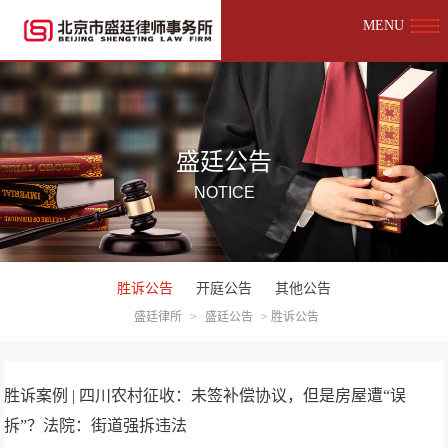
MENU
盛廷公告
NOTICE
胜诉公告
开庭公告
其他公告
盛廷律所
>
盛廷公告
>
胜诉公告
胜诉案例 | 四川农村征收：未签补偿协议，但是房屋遭“误
拆”？法院：街道强拆违法