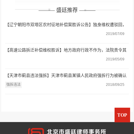
——— 盛廷推荐 ———
【辽宁朝阳市双塔区农村征地补偿案胜诉公告】独身维权遭驳回，
盛廷助力终获合理补偿
2019/07/09
【高速公路拆迁补偿维权胜诉】地方政府行政不作为，法院责令其
做出处理
2019/05/09
【天津市蓟县违法强拆】天津市蓟县某镇人民政府强拆行为被确认
违法
强拆违法
2018/09/25
TOP