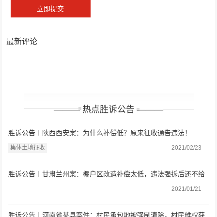
最新评论
——— 热点胜诉公告 ———
胜诉公告︱陕西西安案：为什么补偿低？原来征收通告违法！
集体土地征收
2021/02/23
胜诉公告︱甘肃兰州案：棚户区改造补偿太低，违法强拆后还不给
房屋安置，法院判决还公道
2021/01/21
胜诉公告︱河南省某县案件：村民承包地被强制清除，村民维权获