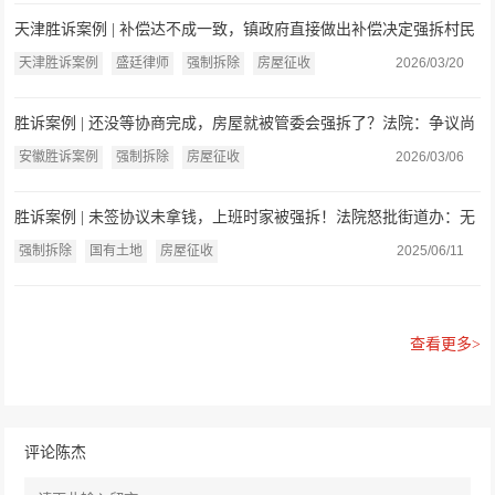
天津胜诉案例 | 补偿达不成一致，镇政府直接做出补偿决定强拆村民
房屋，法院：镇政府无权
天津胜诉案例
盛廷律师
强制拆除
房屋征收
2026/03/20
胜诉案例 | 还没等协商完成，房屋就被管委会强拆了？法院：争议尚
未解决就实施强制拆除，违法
安徽胜诉案例
强制拆除
房屋征收
2026/03/06
胜诉案例 | 未签协议未拿钱，上班时家被强拆！法院怒批街道办：无
权！违法！
强制拆除
国有土地
房屋征收
2025/06/11
查看更多>
评论陈杰