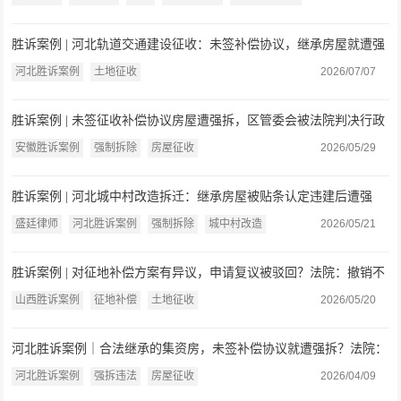
胜诉案例 | 河北轨道交通建设征收：未签补偿协议，继承房屋就遭强
拆？中级人民法院：区政府强拆违法
河北胜诉案例
土地征收
2026/07/07
胜诉案例 | 未签征收补偿协议房屋遭强拆，区管委会被法院判决行政
行为违法
安徽胜诉案例
强制拆除
房屋征收
2026/05/29
胜诉案例 | 河北城中村改造拆迁：继承房屋被贴条认定违建后遭强
拆，街道办辩称“通知书非行政行为”，法院：确认违法！
盛廷律师
河北胜诉案例
强制拆除
城中村改造
2026/05/21
胜诉案例 | 对征地补偿方案有异议，申请复议被驳回？法院：撤销不
予受理决定，责令重新处理
山西胜诉案例
征地补偿
土地征收
2026/05/20
河北胜诉案例｜合法继承的集资房，未签补偿协议就遭强拆？法院：
区政府强拆行为违法！
河北胜诉案例
强拆违法
房屋征收
2026/04/09