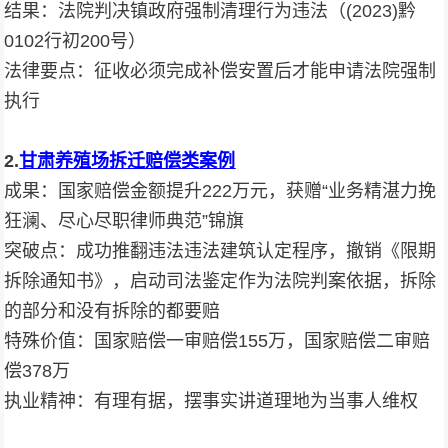
结果：法院判决镇政府强制清理行为违法（(2023)黔
0102行初200号）
法律要点：征收必须完成补偿安置后才能申请法院强制
执行
2.
甘肃养殖场
拆迁
赔偿
类案例
成果：国家赔偿金额提升222万元，获赠“业务精湛力挽
狂澜、尽心尽职律师典范”锦旗
突破点：成功推翻违法违法建筑认定程序，撤销《限期
拆除通知书》，启动司法鉴定作为法院判案依据，拆除
的部分和没有拆除的都要赔
特殊价值：国家赔偿一审赔偿155万，国家赔偿二审赔
偿378万
执业精神：有理有据，摆事实讲道理地为当事人维权