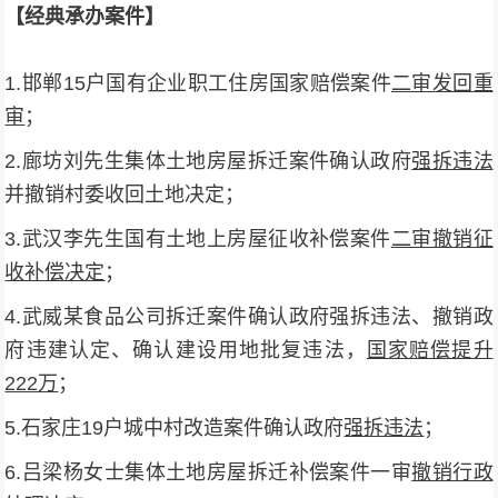
【经典承办案件】
1.邯郸15户国有企业职工住房国家赔偿案件
二审发回重
审
；
2.廊坊刘先生集体土地房屋拆迁案件确认政府
强拆违法
并撤销村委收回土地决定；
3.武汉李先生国有土地上房屋征收补偿案件
二审撤销征
收补偿决定
；
4.武威某食品公司拆迁案件确认政府强拆违法、撤销政
府违建认定、确认建设用地批复违法，
国家赔偿提升
222万
；
5.石家庄19户城中村改造案件确认政府
强拆违法
；
6.吕梁杨女士集体土地房屋拆迁补偿案件一审
撤销行政