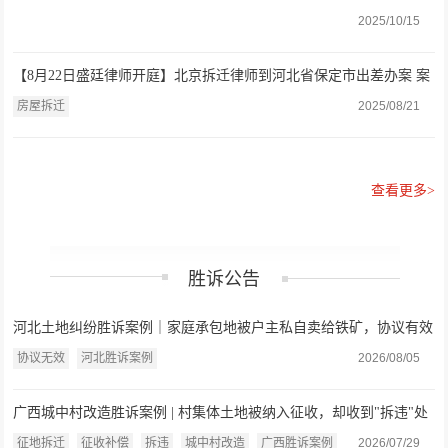
收回宅基地批复
2025/10/15
【8月22日盛廷律师开庭】北京拆迁律师到河北省保定市出差办案 案
由：民事主体间房屋拆迁补偿合同
房屋拆迁
2025/08/21
查看更多>
胜诉公告
河北土地纠纷胜诉案例｜家庭承包地被户主私自卖给铁矿，协议有效
还是无效？法院：违反强制性规定，协议无效
协议无效
河北胜诉案例
2026/08/05
广西城中村改造胜诉案例 | 村集体土地被纳入征收，却收到"拆违"处
罚决定？法院：认定事实不清，撤销处罚决定
征地拆迁
征收补偿
拆违
城中村改造
广西胜诉案例
2026/07/29